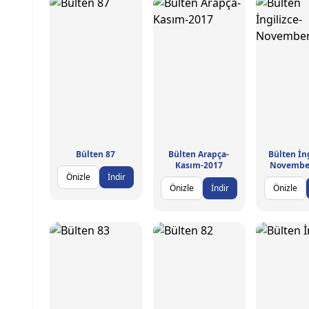
Bülten 87
Bülten Arapça-
Bülten İng
Kasım-2017
Novembe
Önizle
İndir
Önizle
İndir
Önizle