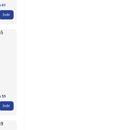
n 61
İndir
n 55
İndir