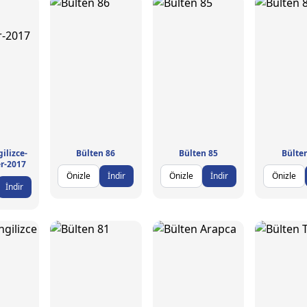
ilizce-
Bülten 86
Bülten 85
Bülte
r-2017
Önizle
İndir
Önizle
İndir
Önizle
İndir