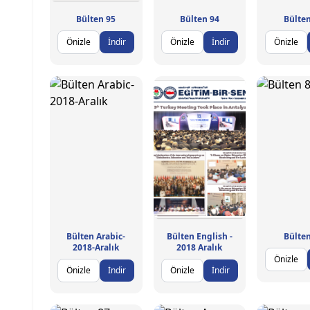
Bülten 95
Bülten 94
Bülten
Önizle
İndir
Önizle
İndir
Önizle
Bülten Arabic-
Bülten English -
Bülten
2018-Aralık
2018 Aralık
Önizle
Önizle
İndir
Önizle
İndir