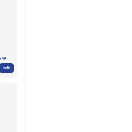
n 49
İndir