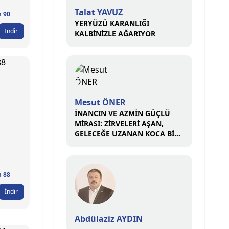
Talat YAVUZ
n 90
YERYÜZÜ KARANLIĞI
İndir
KALBİNİZLE AĞARIYOR
Mesut ÖNER
İNANCIN VE AZMİN GÜÇLÜ
MİRASI: ZİRVELERİ AŞAN,
GELECEĞE UZANAN KOCA BİR
ÇINAR
n 88
İndir
Abdülaziz AYDIN