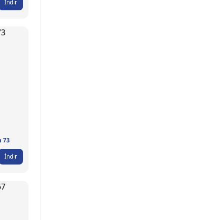
İndir
n 73
İndir