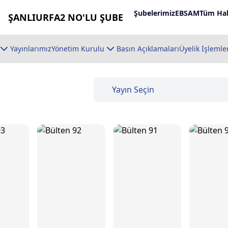
Şubelerimiz
EBSAM
Tüm Hab
ŞANLIURFA2 NO'LU ŞUBE
Yayınlarımız
Yönetim Kurulu
Basın Açıklamaları
Üyelik İşlemle