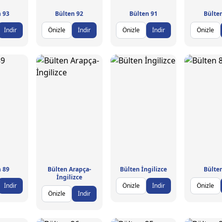
 93
Bülten 92
Bülten 91
Bülte
İndir
Önizle
İndir
Önizle
İndir
Önizle
 89
Bülten Arapça-
Bülten İngilizce
Bülte
İngilizce
İndir
Önizle
İndir
Önizle
Önizle
İndir