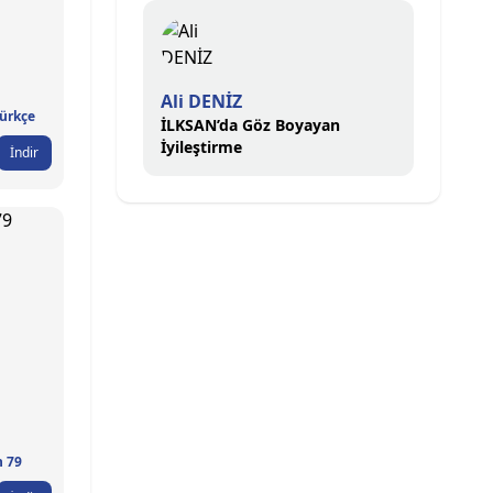
Ali DENİZ
Türkçe
İLKSAN’da Göz Boyayan
İyileştirme
İndir
n 79